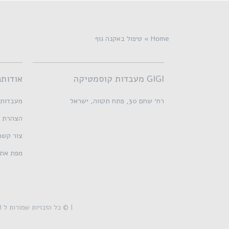
Home
»
טיפול באקנה גוף
GIGI מעבדות קוסמטיקה
אודותנ
רח׳ שחם 30, פתח תקווה, ישראל
מעבדות IGI
הצהרת נ
צור קשר
מפת את
| © כל הזכויות שמורות ל GIGI מעבדות קוסמטיקה בע״מ