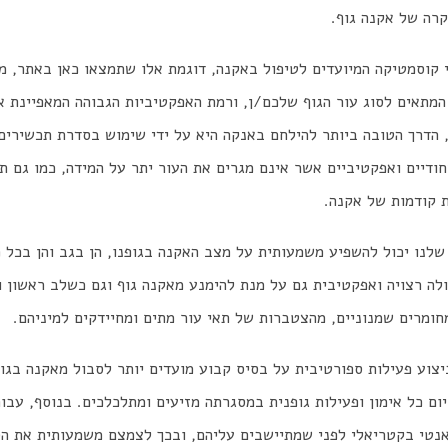
רה של אקנה גוף.
י קוסמטיקה המיועדים לטיפול באקנה, דוגמת אלו שתמצאו כאן באתר, מ
המתאים לסוג עור הגוף שלכם/ן, ורמת האפקטיביות הגבוהה המאפיינת א
, הדרך הטובה ביותר להילחם באנקה היא על ידי שימוש בסדרת תכשירי
ייחודיים ואפקטיביים אשר אינם מגרים את העור יתר על המידה, כמו גם 
ת קודמות של אקנה.
 שלנו יכול להשפיע משמעותית על מצב האקנה בגופנו, הן בגב והן בכל 
ולה רצויה ואפקטיבית גם על מנת להימנע מאקנה גוף וגם כשלב ראשון ו
חומרים שמנוניים, מהצטברות של תאי עור מתים ומחיידקים למיניהם.
יצוע פעילות ספורטיבית על בסיס קבוע מועדים יותר לסבול מאקנה בגוף
ם כל אימון ופעילות גופנית במסגרתה מזיעים ומתלכלכים. בנוסף, עבו
נטי בקטריאלי לפני שמתיישבים עליהם, ובכך לצמצם משמעותית את הס