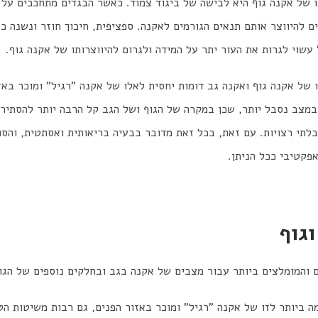
 של אקנה גוף היא לבישה של ביגוד צמוד. כאשר הבגדים מתחככים על ג
 להיווצר אותם תנאים הגורמים לאקנה. ספציפית, חיכוך חוזר ונשנה כנ
עשוי לגרות את העור יתר על המידה ולגרום להיווצרותו של אקנה גוף.
ו של אקנה גוף ואקנה גב דומות יחסית לאלו של אקנה "רגיל" ומוכר באז
מצב נסבל יותר, שכן במקרה של הגוף ושל הגב קל הרבה יותר להסתיר 
לתי רצויות. עם זאת, בכל זאת מדובר בבעיה בריאותית ואסתטית, והסו
פקטיבי ככל הניתן.
גוף
ם והמומלצים ביותר עבור מצבים של אקנה בגב ובחלקים נוספים של הגו
מה ביותר לזו של אקנה "רגיל" ומוכר באזור הפנים, גם רבות משיטות ה