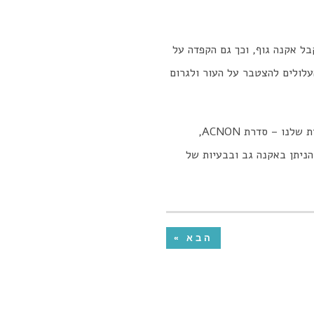
בל אקנה גוף, וכך גם הקפדה על
עלולים להצטבר על העור ולגרום
בכל הנוגע לטיפול מקצועי באקנה גוף באמצעות תכשירים ייעודיים כדאי להשתמש בסדרת הטיפול הייעודית שלנו – סדרת ACNON,
הניתן באקנה גב ובבעיות של
הבא »