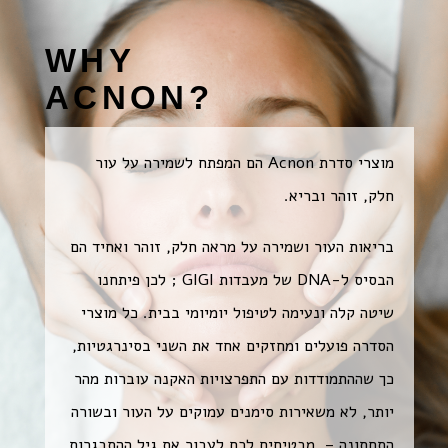
WHY
ACNON?
מוצרי סדרת Acnon הם המפתח לשמירה על עור
חלק, זוהר ובריא.
בריאות העור ושמירה על מראה חלק, זוהר ואחיד הם
הבסיס ל-DNA של מעבדות GIGI ; לכן פיתחנו
שיטה קלה ונעימה לטיפול יומיומי בבית. כל מוצרי
הסדרה פועלים ומחזקים אחד את השני בסינרגטיות,
כך שההתמודדות עם התפרצויות האקנה עוברות מהר
יותר, לא משאירות סימנים עמוקים על העור ובשורה
התחתונה – מבטיחים לכם לעבור את גיל ההתבגרות